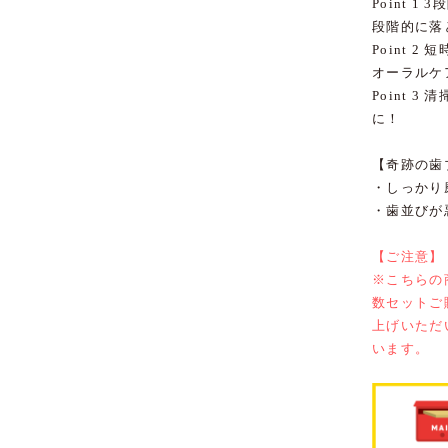
Point 1
3
段階的に落
Point 2
短
オーラルケ
Point 3
清掃
に！
【奇跡の歯
・しっかり
・歯並びが
【ご注意】
※こちらの
数セットご
上げいただ
います。