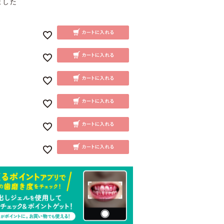
ました
必
須
)