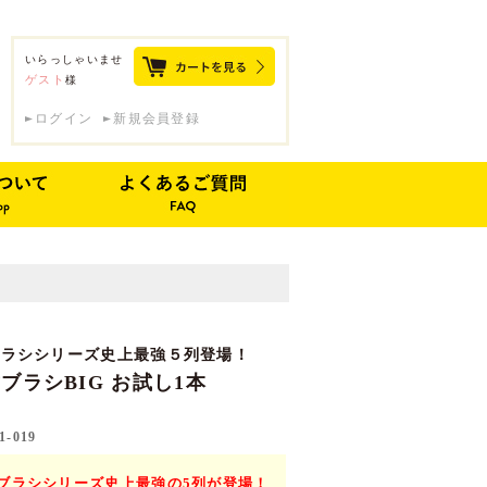
いらっしゃいませ
ゲスト
様
ログイン
新規会員登録
ブラシシリーズ史上最強５列登場！
ブラシBIG お試し1本
1-019
ブラシシリーズ史上最強の5列が登場！