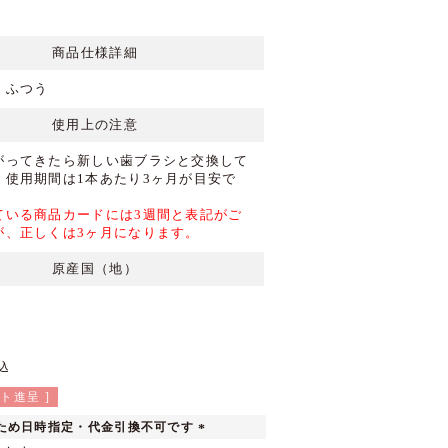
商品仕様詳細
：ふつう
使用上の注意
がってきたら新しい歯ブラシと交換して
。使用期間は1本あたり3ヶ月が目安で
ている商品カードには3週間と表記がご
が、正しくは3ヶ月になります。
原産国（地）
込
ト進呈 ]
ため日時指定・代金引換不可です
(