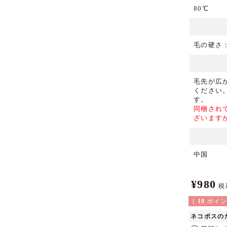
80℃
毛の硬さ
毛先が広
ください
す。
同梱され
ざいます
中国
¥
980
税
[
10
ポイン
ネコポスの