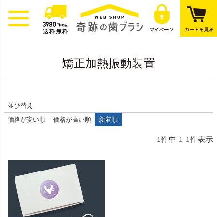
矯正加熱振動装置
並び替え
価格が安い順
価格が高い順
新着順
1
件中
1
-
1
件表示