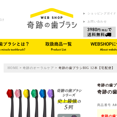
ショッピングガイド
届け
お問い合わせ
HOME
奇跡のオーラルケア
奇跡の歯ブラシBIG 12本【宅配便】
奇跡の歯
奇跡の歯
商品番号
A0
奇跡の歯