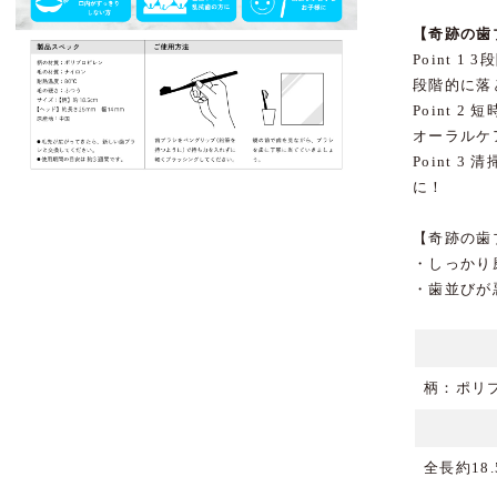
【奇跡の歯
Point 1
3
段階的に落
Point 2
短
オーラルケ
Point 3
清掃
に！
【奇跡の歯
・しっかり
・歯並びが
柄：ポリ
全長約18.