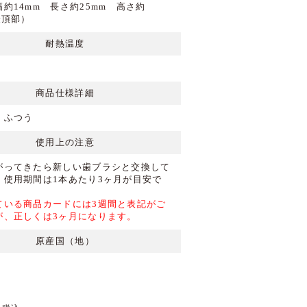
約14mm 長さ約25mm 高さ約
最頂部）
耐熱温度
商品仕様詳細
：ふつう
使用上の注意
がってきたら新しい歯ブラシと交換して
。使用期間は1本あたり3ヶ月が目安で
ている商品カードには3週間と表記がご
が、正しくは3ヶ月になります。
原産国（地）