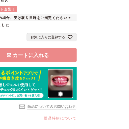
税込
ト進呈 ]
の場合、受け取り日時をご指定ください
(
ました
必
須
お気に入りに登録する
)
カートに入れる
返品特約について