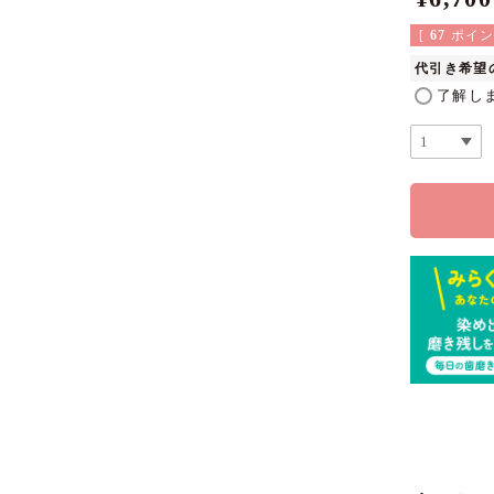
[
67
ポイン
代引き希望
了解し