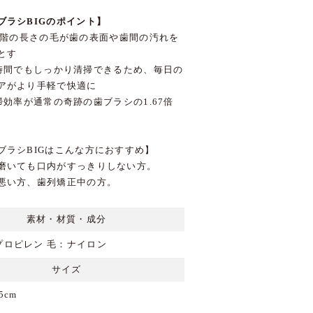
ブラシBIGのポイント】
段階の長さの毛が歯の表面や歯間の汚れを
とす
時間でもしっかり清掃できるため、毎日の
アがより手軽で快適に
効率が通常の奇跡の歯ブラシの1.67倍
ブラシBIGはこんな方におすすめ】
磨いても口内がすっきりしない方。
悪い方、歯列矯正中の方。
素材・材質・成分
プロピレン 毛：ナイロン
サイズ
5cm