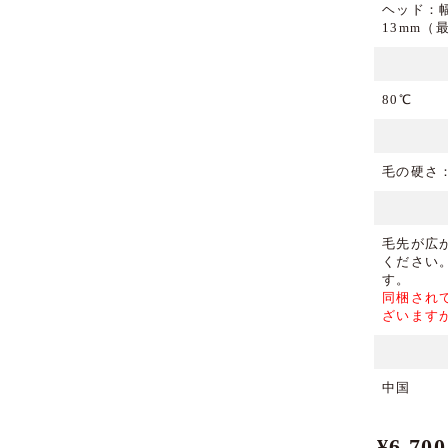
ヘッド：幅
13mm（
80℃
毛の硬さ
毛先が広
ください
す。
同梱され
ざいます
中国
¥
6,700