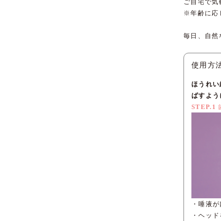
ご自宅で気
※年齢に応
毎日、自然
使用方
ほうれい
ばすよう
STEP.1
・唾液が
・ヘッド