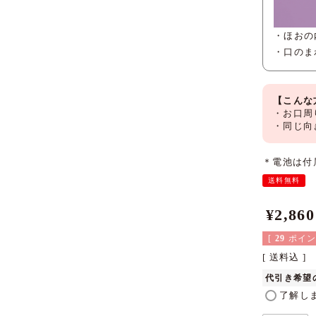
・ほおの
・口のま
【こんな
・お口周
・同じ向
＊電池は付
送料無料
¥
2,860
[
29
ポイン
送料込
代引き希望
了解し