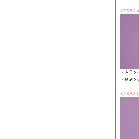
STEP.2
・内側の
・痛みの
STEP.3