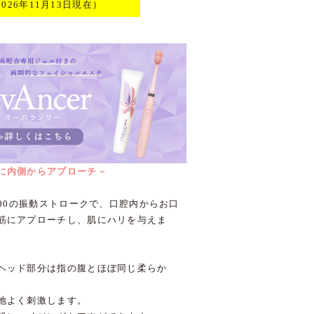
2026年11月13日現在）
に内側からアプローチ－
,000の振動ストロークで、口腔内からお口
筋にアプローチし、肌にハリを与えま
ヘッド部分は指の腹とほぼ同じ柔らか
地よく刺激します。