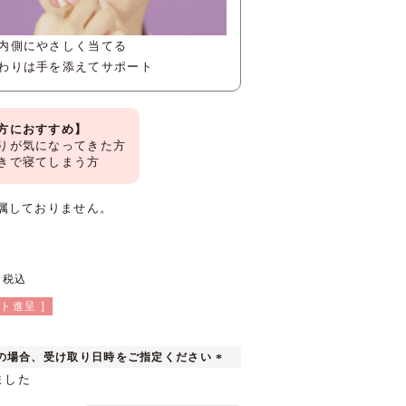
内側にやさしく当てる
わりは手を添えてサポート
方におすすめ】
りが気になってきた方
きで寝てしまう方
属しておりません。
税込
ト進呈 ]
の場合、受け取り日時をご指定ください
(
ました
必
須