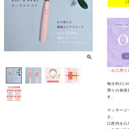
（
－お口周り
毎分約22
周りの表情
す。
マッサージ
さ。
口腔内を心