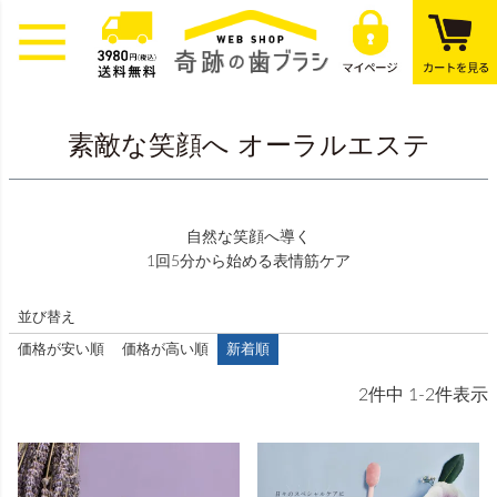
素敵な笑顔へ オーラルエステ
自然な笑顔へ導く
1回5分から始める表情筋ケア
並び替え
価格が安い順
価格が高い順
新着順
2
件中
1
-
2
件表示