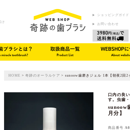
ショッピングガイド
届け
お問い合わせ
HOME
奇跡のオーラルケア
sunoow歯磨きジェル 1本【朝夜2回
口内の良
す。虫歯
suno
月分】
商品番号
A0