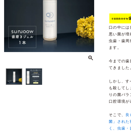
sunno
口の中には
悪い菌が増
虫歯・歯周
ます。
今までの歯
てきました
しかし、す
も殺してし
りの菌バラ
口腔環境が
そこで、
良
菌」された
く、虫歯・