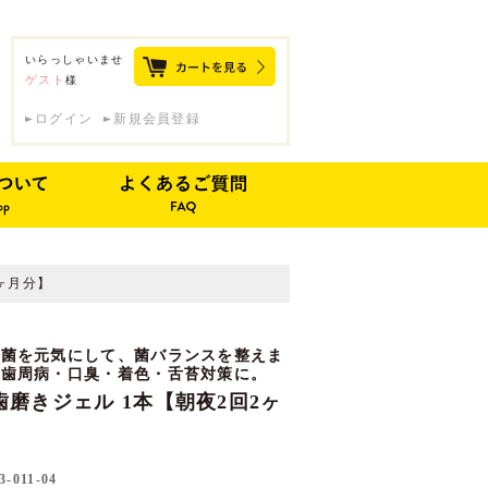
いらっしゃいませ
ゲスト
様
ログイン
新規会員登録
2ヶ月分】
い菌を元気にして、菌バランスを整えま
・歯周病・口臭・着色・舌苔対策に。
ow歯磨きジェル 1本【朝夜2回2ヶ
3-011-04