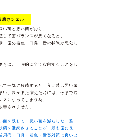
ow歯磨きジェル！
良い菌と悪い菌がおり、
殖して菌バランスが悪くなると、
病・歯の着色・口臭・舌の状態が悪化し
磨きは、一時的に全て殺菌することをし
。
べて一気に殺菌すると、良い菌も悪い菌
まい、菌がまた増えた時には、今まで通
ンスになってしまう為、
改善されません。
い菌を残して、悪い菌を減らした「整
状態を継続させることが、最も歯に良
歯周病・口臭・着色・舌苔対策に良いと