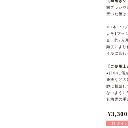
【歯磨きジ
歯ブラシや
磨いた後は
※1本12
よそ1プッ
合、約2ヵ
頻度により
イルに合わ
【ご使用上
●口中に傷
発疹などの
師に相談し
ないように
乳幼児の手
¥
3,300
[
33
ポイン