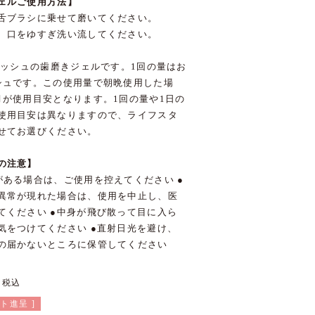
ェルご使用方法】
舌ブラシに乗せて磨いてください。
、口をゆすぎ洗い流してください。
0プッシュの歯磨きジェルです。1回の量はお
シュです。この使用量で朝晩使用した場
月が使用目安となります。1回の量や1日の
使用目安は異なりますので、ライフスタ
せてお選びください。
の注意】
がある場合は、ご使用を控えてください ●
異常が現れた場合は、使用を中止し、医
てください ●中身が飛び散って目に入ら
気をつけてください ●直射日光を避け、
の届かないところに保管してください
税込
ト進呈 ]