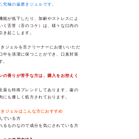
た究極の歯磨きジェルです。
機能が低下したり、加齢やストレスによ
いく舌苔（舌のコケ）は、様々な口内の
引き起こします。
w歯磨きジェルを舌クリーナーにお使いいただ
口中を清潔に保つことができ、口臭対策
す。
ンの香りが苦手な方は、購入をお控えく
生薬も特殊ブレンドしてあります、歯の
肉にも優しく処方されております。
歯磨きジェルはこんな方におすすめ
んでいる方
れるものなので成分を気にされている方